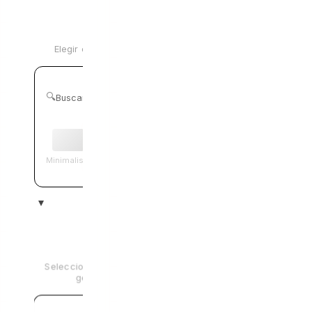
Seleccionar Estilo
Elegir estilo visual
🔍
Buscar estilos...
✓
Minimalista
Ciberpunk
3
Tamaño y Generar
Seleccionar tamaño y
generar
1:1
2:3
9:16